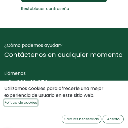
Restablecer contraseña
¿Cómo podemos ayudar?
Contáctenos en cualquier momento
Llámenos
+34 961 412 050
Utilizamos cookies para ofrecerle una mejor
experiencia de usuario en este sitio web.
Envíenos un mensaje
Política de cookies
info@dimediterraneo.es
Solo las necesarias
Acepto