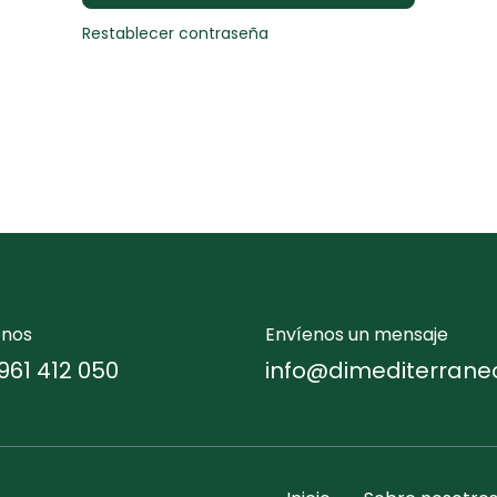
Restablecer contraseña
enos
Envíenos un mensaje
961 412 050
info@dimediterrane