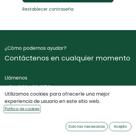
Restablecer contraseña
¿Cómo podemos ayudar?
Contáctenos en cualquier momento
Llámenos
+34 961 412 050
Utilizamos cookies para ofrecerle una mejor
experiencia de usuario en este sitio web.
Envíenos un mensaje
Política de cookies
info@dimediterraneo.es
Solo las necesarias
Acepto