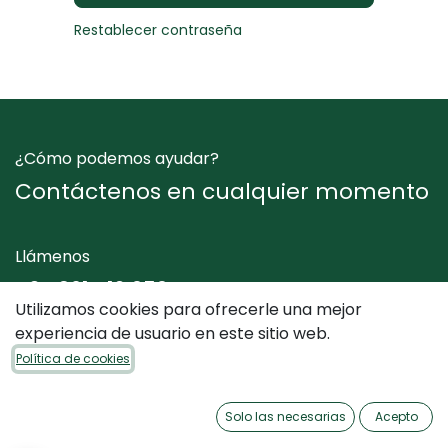
Restablecer contraseña
¿Cómo podemos ayudar?
Contáctenos en cualquier momento
Llámenos
+34 961 412 050
Utilizamos cookies para ofrecerle una mejor
experiencia de usuario en este sitio web.
Envíenos un mensaje
Política de cookies
info@dimediterraneo.es
Solo las necesarias
Acepto